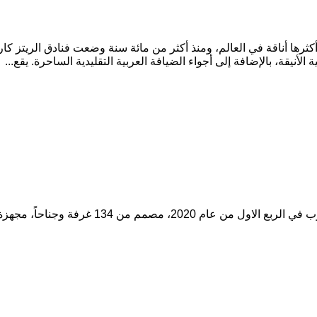
كثرها أناقة في العالم، ومنذ أكثر من مائة سنة وضعت فنادق الريتز كارل
لأنيقة، بالإضافة إلى أجواء الضيافة العربية التقليدية الساحرة. يقع...
تديره مجموعة فنادق مُروب، سيفتتح فندق جوري