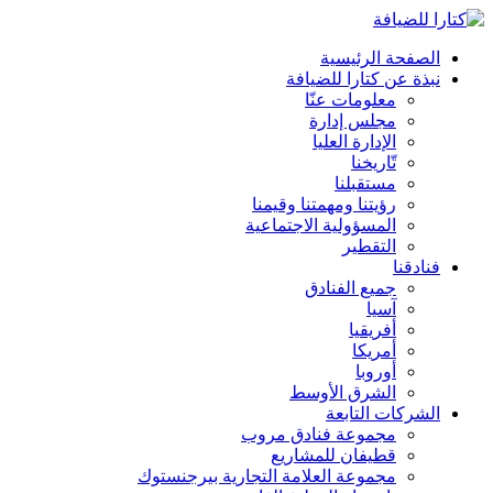
الصفحة الرئيسية
نبذة عن كتارا للضيافة
معلومات عنّا
مجلس إدارة
الإدارة العليا
تّاريخنا
مستقبلنا
رؤيتنا ومهمتنا وقيمنا
المسؤولية الاجتماعية
التقطير
فنادقنا
جميع الفنادق
آسيا
أفريقيا
أمريكا
أوروبا
الشرق الأوسط
الشركات التابعة
مجموعة فنادق مروب
قطيفان للمشاريع
مجموعة العلامة التجارية بيرجنستوك