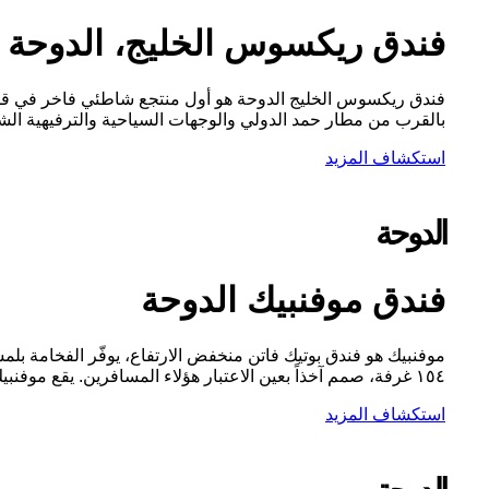
فندق ريكسوس الخليج، الدوحة
فندق ريكسوس الخليج الدوحة هو أول منتجع شاطئي فاخر في قطر را
بالقرب من مطار حمد الدولي والوجهات السياحية والترفيهية الش
استكشاف المزيد
الدوحة
فندق موفنبيك الدوحة
موفنبيك هو فندق بوتيك فاتن منخفض الارتفاع، يوفّر الفخامة بلم
١٥٤ غرفة، صمم آخذاً بعين الاعتبار هؤلاء المسافرين. يقع موفنبيك في قلب المدينة، ويستمد طرازه من فنادق البوتيك الأوروبية،...
استكشاف المزيد