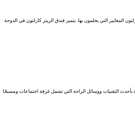
تون المعايير التي يحلمون بها. يتميز فندق الريتز كارلتون في الدوحة
 من فنادق مروب في الربع الاول من عام 2020، مصمم من 134 غرفة وجناحاً، مجهزة بأحدث التقنيات ووسائل الراحة التي تشمل غرفة اجتماعات ومسبحًا